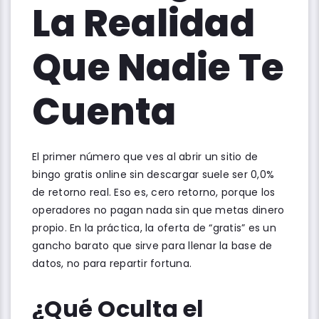
La Realidad
Que Nadie Te
Cuenta
El primer número que ves al abrir un sitio de
bingo gratis online sin descargar suele ser 0,0%
de retorno real. Eso es, cero retorno, porque los
operadores no pagan nada sin que metas dinero
propio. En la práctica, la oferta de “gratis” es un
gancho barato que sirve para llenar la base de
datos, no para repartir fortuna.
¿Qué Oculta el