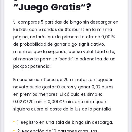
“Juego Gratis”?
Si comparas 5 partidas de bingo sin descargar en
Bet365 con 5 rondas de Starburst en la misma
página, notarás que la primera te ofrece 0,001%
de probabilidad de ganar algo significativo,
mientras que la segunda, por su volatilidad alta,
al menos te permite “sentir” la adrenalina de un
jackpot potencial.
En una sesión típica de 20 minutos, un jugador
novato suele gastar 0 euros y ganar 0,02 euros
en premios menores. El cálculo es simple:
0,02 €/20 min = 0,001 €/min, una cifra que ni
siquiera cubre el coste de la luz de la pantalla.
1. Registro en una sala de bingo sin descarga.
2. Recepción de 10 cartones gratuitos.