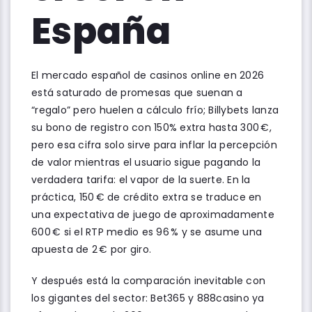
España
El mercado español de casinos online en 2026
está saturado de promesas que suenan a
“regalo” pero huelen a cálculo frío; Billybets lanza
su bono de registro con 150% extra hasta 300 €,
pero esa cifra solo sirve para inflar la percepción
de valor mientras el usuario sigue pagando la
verdadera tarifa: el vapor de la suerte. En la
práctica, 150 € de crédito extra se traduce en
una expectativa de juego de aproximadamente
600 € si el RTP medio es 96 % y se asume una
apuesta de 2 € por giro.
Y después está la comparación inevitable con
los gigantes del sector: Bet365 y 888casino ya