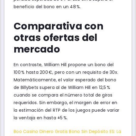
beneficio del bono en un 48 %.
Comparativa con
otras ofertas del
mercado
En contraste, William Hill propone un bono del
100 % hasta 200 €, pero con un requisito de 30x.
Matemáticamente, el valor esperado del bono
de Billybets supera al de William Hill en 12,5 %
cuando se compara el número total de giros
requeridos. Sin embargo, el margen de error en
la estimación del RTP de los juegos puede variar
la ventaja en hasta ±5 %.
Boo Casino Dinero Gratis Bono Sin Depósito ES: La