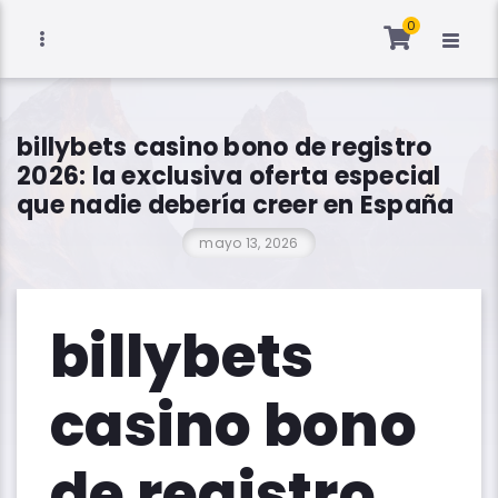
0
billybets casino bono de registro
2026: la exclusiva oferta especial
que nadie debería creer en España
mayo 13, 2026
billybets
casino bono
de registro