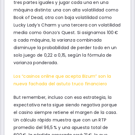
tres partes iguales y jugar cada una en una
máquina distinta: una con alta volatilidad como
Book of Dead, otra con baja volatilidad como
Lucky Lady’s Charm y una tercera con volatilidad
media como Gonzo’s Quest. Si asignamos 100 €
a cada máquina, la varianza combinada
disminuye la probabilidad de perder todo en un
solo juego de 0,22 a 0,15, según la fórmula de
varianza ponderada.
Los “casinos online que acepta Bizum” son la
nueva fachada del astuto truco financiero
But remember, incluso con esa estrategia, la
expectativa neta sigue siendo negativa porque
el casino siempre retiene el margen de la casa.
Un cálculo rápido muestra que con un RTP
promedio del 96,5 % y una apuesta total de