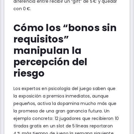
diferencia entre recibir un “gift” de 5 € y quedar
con 0 €.
Cómo los “bonos sin
requisitos”
manipulan la
percepción del
riesgo
Los expertos en psicología del juego saben que
la exposición a premios inmediatos, aunque
pequeños, activa la dopamina mucho más que
la promesa de una gran ganancia futura. Un
ejemplo concreto: 12 jugadores que recibieron 10
tiradas gratis en un slot de 5 líneas reportaron
4 % más tiempo de juego la semana siguiente,