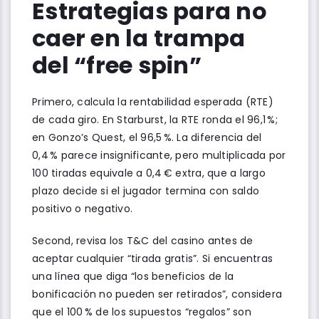
Estrategias para no
caer en la trampa
del “free spin”
Primero, calcula la rentabilidad esperada (RTE)
de cada giro. En Starburst, la RTE ronda el 96,1 %;
en Gonzo’s Quest, el 96,5 %. La diferencia del
0,4 % parece insignificante, pero multiplicada por
100 tiradas equivale a 0,4 € extra, que a largo
plazo decide si el jugador termina con saldo
positivo o negativo.
Second, revisa los T&C del casino antes de
aceptar cualquier “tirada gratis”. Si encuentras
una línea que diga “los beneficios de la
bonificación no pueden ser retirados”, considera
que el 100 % de los supuestos “regalos” son