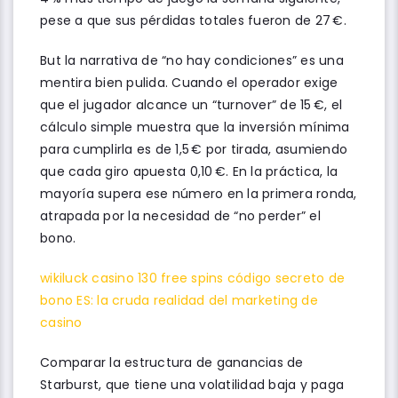
pese a que sus pérdidas totales fueron de 27 €.
But la narrativa de “no hay condiciones” es una
mentira bien pulida. Cuando el operador exige
que el jugador alcance un “turnover” de 15 €, el
cálculo simple muestra que la inversión mínima
para cumplirla es de 1,5 € por tirada, asumiendo
que cada giro apuesta 0,10 €. En la práctica, la
mayoría supera ese número en la primera ronda,
atrapada por la necesidad de “no perder” el
bono.
wikiluck casino 130 free spins código secreto de
bono ES: la cruda realidad del marketing de
casino
Comparar la estructura de ganancias de
Starburst, que tiene una volatilidad baja y paga