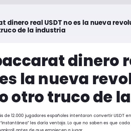
at dinero real USDT no es la nueva revol
truco de la industria
baccarat dinero 
es la nueva revo
o otro truco de l
s de 12.000 jugadores españoles intentaron convertir USDT e
“instantánea” les daría ventaja. Lo que no saben es que cad
ankroll antes de que empiecen a jugar.