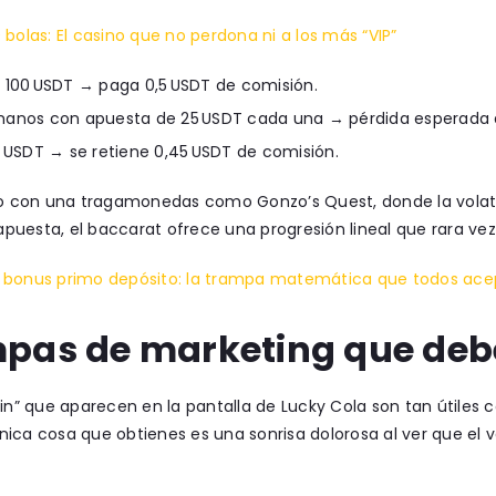
 bolas: El casino que no perdona ni a los más “VIP”
 100 USDT → paga 0,5 USDT de comisión.
manos con apuesta de 25 USDT cada una → pérdida esperada d
0 USDT → se retiene 0,45 USDT de comisión.
con una tragamonedas como Gonzo’s Quest, donde la volatili
u apuesta, el baccarat ofrece una progresión lineal que rara ve
 bonus primo depósito: la trampa matemática que todos acep
pas de marketing que deb
pin” que aparecen en la pantalla de Lucky Cola son tan útiles
a única cosa que obtienes es una sonrisa dolorosa al ver que el 