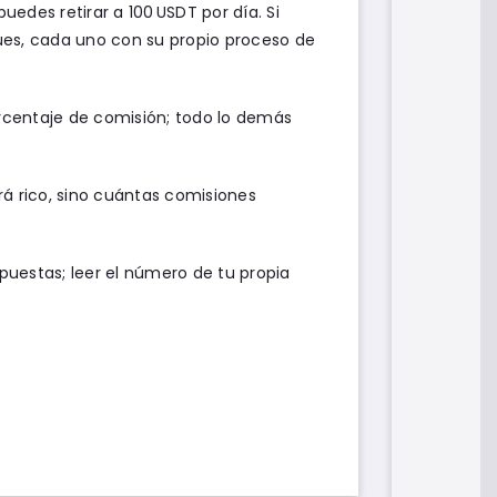
uedes retirar a 100 USDT por día. Si
oques, cada uno con su propio proceso de
orcentaje de comisión; todo lo demás
ará rico, sino cuántas comisiones
apuestas; leer el número de tu propia