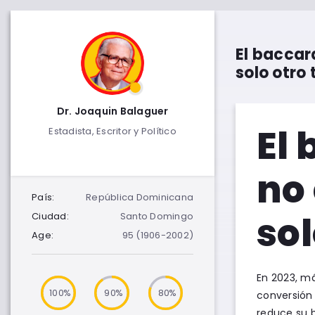
El baccar
solo otro 
Dr. Joaquin Balaguer
El 
Estadista, Escritor y Político
no 
País:
República Dominicana
sol
Ciudad:
Santo Domingo
Age:
95 (1906-2002)
En 2023, má
100
90
80
conversión 
reduce su b