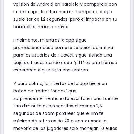
versión de Android en paralelo y compárala con
la de la app; la diferencia en tiempo de carga
suele ser de 1,2 segundos, pero el impacto en tu
bankroll es mucho mayor.
Finalmente, mientras la app sigue
promocionándose como la solución definitiva
para los usuarios de Huawei, sigue siendo una
caja de trucos donde cada “gift” es una trampa
esperando a que te la encuentren.
Y para colmo, la interfaz de la app tiene un
botón de “retirar fondos” que,
sorprendentemente, está escrito en una fuente
tan diminuta que necesitas al menos 2,5
segundos de zoom para leer que el límite
mínimo de retiro es de 20 euros, cuando la
mayoría de los jugadores solo manejan 10 euros