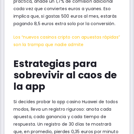
práctica, añade un 1,7% de comisión adicional
cada vez que conviertes euros a yuanes. Eso
implica que, si gastas 500 euros al mes, estarás
pagando 8,5 euros extra solo por la conversión.
Los “nuevos casinos cripto con apuestas rápidas”
son la trampa que nadie admite
Estrategias para
sobrevivir al caos de
la app
Si decides probar la app casino Huawei de todos
modos, lleva un registro riguroso: anota cada
apuesta, cada ganancia y cada tiempo de
respuesta. Un registro de 30 días te mostrará
que, en promedio, pierdes 0,35 euros por minuto