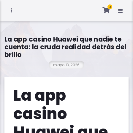
0
La app casino Huawei que nadie te
cuenta: la cruda realidad detrás del
brillo
mayo 13, 2026
La app
casino
Huawei que