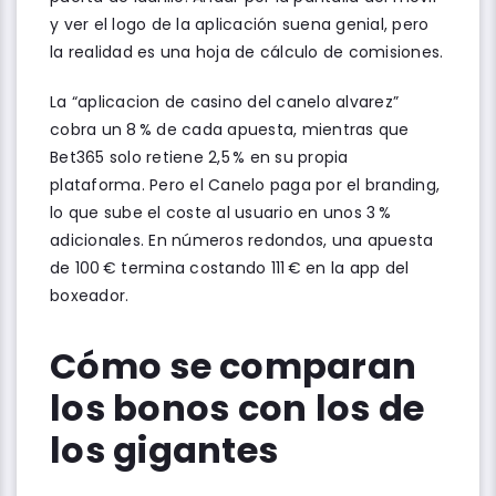
y ver el logo de la aplicación suena genial, pero
la realidad es una hoja de cálculo de comisiones.
La “aplicacion de casino del canelo alvarez”
cobra un 8 % de cada apuesta, mientras que
Bet365 solo retiene 2,5 % en su propia
plataforma. Pero el Canelo paga por el branding,
lo que sube el coste al usuario en unos 3 %
adicionales. En números redondos, una apuesta
de 100 € termina costando 111 € en la app del
boxeador.
Cómo se comparan
los bonos con los de
los gigantes