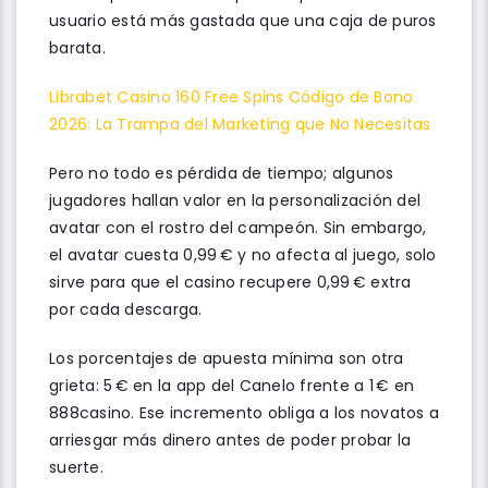
usuario está más gastada que una caja de puros
barata.
Librabet Casino 160 Free Spins Código de Bono
2026: La Trampa del Marketing que No Necesitas
Pero no todo es pérdida de tiempo; algunos
jugadores hallan valor en la personalización del
avatar con el rostro del campeón. Sin embargo,
el avatar cuesta 0,99 € y no afecta al juego, solo
sirve para que el casino recupere 0,99 € extra
por cada descarga.
Los porcentajes de apuesta mínima son otra
grieta: 5 € en la app del Canelo frente a 1 € en
888casino. Ese incremento obliga a los novatos a
arriesgar más dinero antes de poder probar la
suerte.