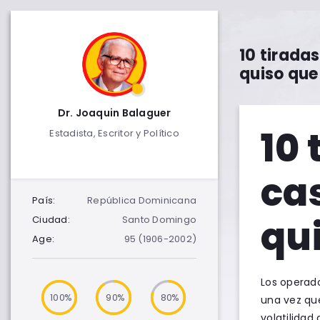
10 tirada
quiso que
Dr. Joaquin Balaguer
10 
Estadista, Escritor y Político
ca
País:
República Dominicana
qu
Ciudad:
Santo Domingo
Age:
95 (1906-2002)
Los operado
100
90
80
una vez que
volatilidad