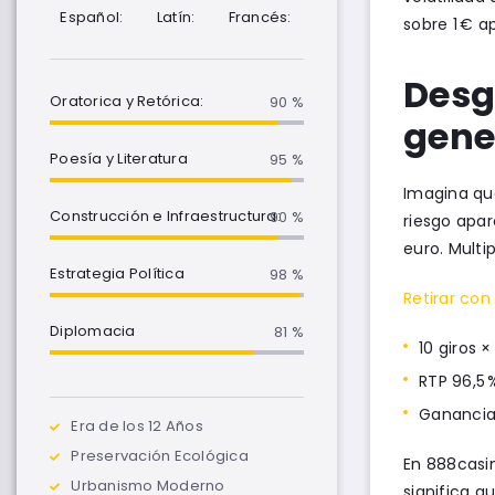
Español:
Latín:
Francés:
sobre 1 € a
Desg
Oratorica y Retórica:
90 %
gene
Poesía y Literatura
95 %
Imagina que
Construcción e Infraestructura:
90 %
riesgo apar
euro. Multi
Estrategia Política
100 %
Retirar con
Diplomacia
85 %
10 giros ×
RTP 96,5 
Ganancia 
Era de los 12 Años
Preservación Ecológica
En 888casin
Urbanismo Moderno
significa q