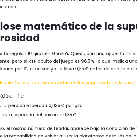
postado.
lose matemático de la sup
rosidad
 te regalan 10 giros en Gonzo’s Quest, con una apuesta mínima 
ente, pero el RTP oculto del juego es 96,5 %, lo que implica u
plicado por 10, el casino ya se lleva 0,35 € antes de que te des
 Ripple Casino: La cruda realidad de los pagos lentos y las pr
 0,10 € = 1 €
% → pérdida esperada 0,035 € por giro
neta esperada del casino = 0,35 €
o, el mismo número de tiradas aparece bajo la condición de “
ue la probabilidad de volver a usar la plataforma después del