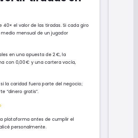
40× el valor de las tiradas. Si cada giro
eso medio mensual de un jugador
ales en una apuesta de 2 €, la
na con 0,00 € y una cartera vacía,
 la caridad fuera parte del negocio;
e “dinero gratis”.
o
la plataforma antes de cumplir el
nalicé personalmente.