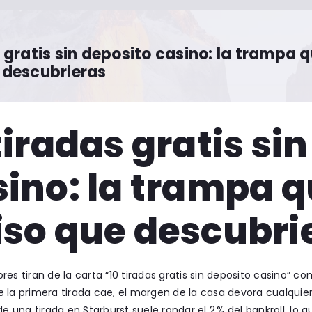
s gratis sin deposito casino: la trampa 
 descubrieras
tiradas gratis si
sino: la trampa 
iso que descubri
res tiran de la carta “10 tiradas gratis sin deposito casino” c
 la primera tirada cae, el margen de la casa devora cualquier i
 de una tirada en Starburst suele rondar el 2 % del bankroll, lo