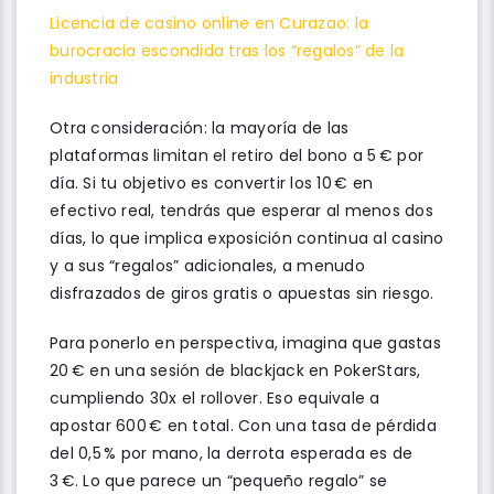
Licencia de casino online en Curazao: la
burocracia escondida tras los “regalos” de la
industria
Otra consideración: la mayoría de las
plataformas limitan el retiro del bono a 5 € por
día. Si tu objetivo es convertir los 10 € en
efectivo real, tendrás que esperar al menos dos
días, lo que implica exposición continua al casino
y a sus “regalos” adicionales, a menudo
disfrazados de giros gratis o apuestas sin riesgo.
Para ponerlo en perspectiva, imagina que gastas
20 € en una sesión de blackjack en PokerStars,
cumpliendo 30x el rollover. Eso equivale a
apostar 600 € en total. Con una tasa de pérdida
del 0,5 % por mano, la derrota esperada es de
3 €. Lo que parece un “pequeño regalo” se