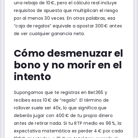
una rebaja de 10 €, pero el cálculo real incluye
requisitos de apuesta que multiplican el riesgo
por al menos 30 veces. En otras palabras, esa
“caja de regalos” equivale a apostar 300 € antes
de ver cualquier ganancia neta.
Cómo desmenuzar el
bono y no morir en el
intento
Supongamos que te registras en Bet365 y
recibes esos 10 € de “regalo”. El término de
rollover suele ser 40x, lo que significa que
deberás jugar con 400 € de tu propio dinero
antes de retirar nada. Si tu RTP medio es 96 %, la
expectativa matemática es perder 4 € por cada