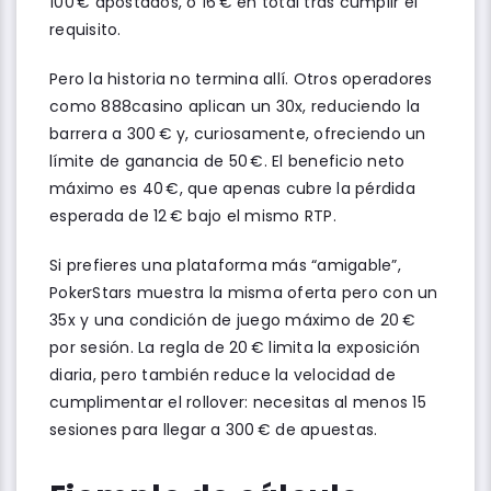
100 € apostados, o 16 € en total tras cumplir el
requisito.
Pero la historia no termina allí. Otros operadores
como 888casino aplican un 30x, reduciendo la
barrera a 300 € y, curiosamente, ofreciendo un
límite de ganancia de 50 €. El beneficio neto
máximo es 40 €, que apenas cubre la pérdida
esperada de 12 € bajo el mismo RTP.
Si prefieres una plataforma más “amigable”,
PokerStars muestra la misma oferta pero con un
35x y una condición de juego máximo de 20 €
por sesión. La regla de 20 € limita la exposición
diaria, pero también reduce la velocidad de
cumplimentar el rollover: necesitas al menos 15
sesiones para llegar a 300 € de apuestas.